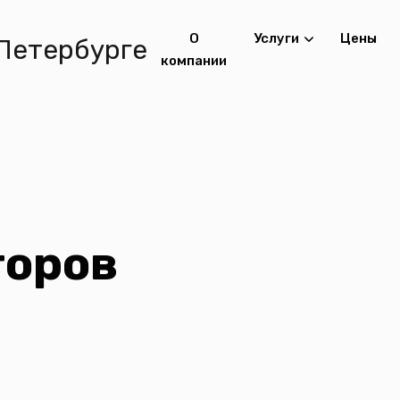
О
Услуги
Цены
компании
торов